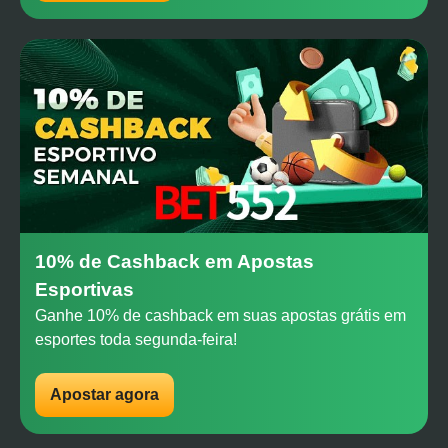
10% de Cashback em Apostas
Esportivas
Ganhe 10% de cashback em suas apostas grátis em
esportes toda segunda-feira!
Apostar agora