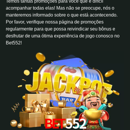
Temos tantas promoções para você que é difícil
acompanhar todas elas! Mas não se preocupe, nós o
manteremos informado sobre o que está acontecendo.
Por favor, verifique nossa página de promoções
regularmente para que possa reivindicar seu bônus e
desfrutar de uma ótima experiência de jogo conosco no
Bet552!