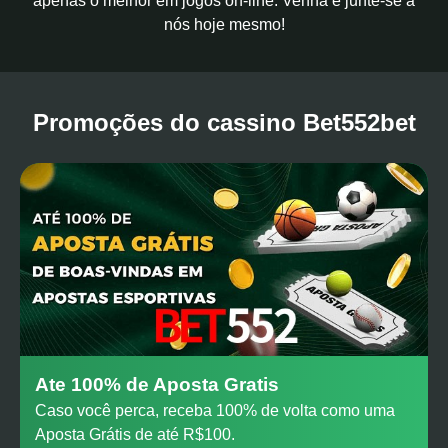
apenas o melhor em jogos on-line. Venha e junte-se a
nós hoje mesmo!
Promoções do cassino Bet552bet
Ate 100% de Aposta Gratis
Caso você perca, receba 100% de volta como uma
Aposta Grátis de até R$100.