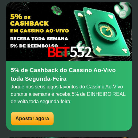
5% de Cashback do Cassino Ao-Vivo
toda Segunda-Feira
Jogue nos seus jogos favoritos do Cassino Ao-Vivo
durante a semana e receba 5% de DINHEIRO REAL
de volta toda segunda-feira.
Apostar agora