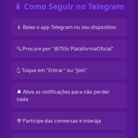
📱 Como Seguir no Telegram
📱 Baixe o app Telegram no seu dispositivo
🔍 Procure por "@7SSs PlataformaOficial"
👆 Toque em "Entrar" ou "Join"
🔔 Ative as notificações para não perder
nada
💬 Participe das conversas e interaja