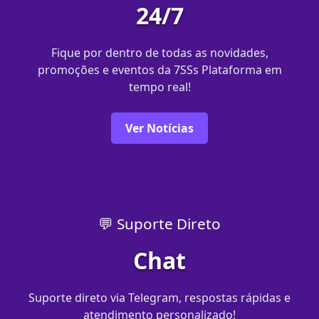
24/7
Fique por dentro de todas as novidades,
promoções e eventos da 7SSs Plataforma em
tempo real!
Ver Notícias
💬 Suporte Direto
Chat
Suporte direto via Telegram, respostas rápidas e
atendimento personalizado!