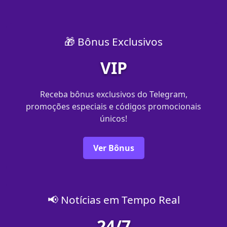
🎁 Bônus Exclusivos
VIP
Receba bônus exclusivos do Telegram,
promoções especiais e códigos promocionais
únicos!
Ver Bônus
📢 Notícias em Tempo Real
24/7