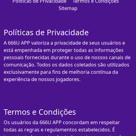
Políticas de Privacidade
Termos e Condições
Sitemap
Políticas de Privacidade
A 666U APP valoriza a privacidade de seus usuários e
está empenhada em proteger todas as informações
pessoais fornecidas durante o uso de nossos canais de
comunicação. Todos os dados coletados são utilizados
exclusivamente para fins de melhoria contínua da
experiência de nossos jogadores.
Termos e Condições
Os usuários da 666U APP concordam em respeitar
todas as regras e regulamentos estabelecidos. É