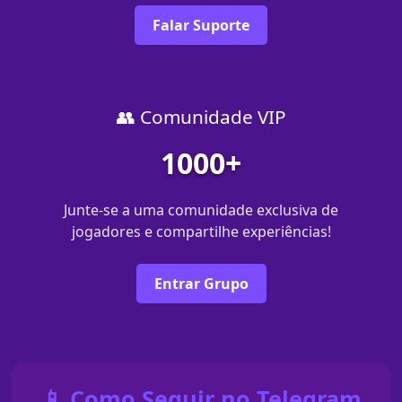
Falar Suporte
👥 Comunidade VIP
1000+
Junte-se a uma comunidade exclusiva de
jogadores e compartilhe experiências!
Entrar Grupo
📱 Como Seguir no Telegram