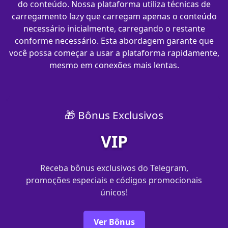
do conteúdo. Nossa plataforma utiliza técnicas de
carregamento lazy que carregam apenas o conteúdo
necessário inicialmente, carregando o restante
conforme necessário. Esta abordagem garante que
você possa começar a usar a plataforma rapidamente,
mesmo em conexões mais lentas.
🎁 Bônus Exclusivos
VIP
Receba bônus exclusivos do Telegram,
promoções especiais e códigos promocionais
únicos!
Ver Bônus