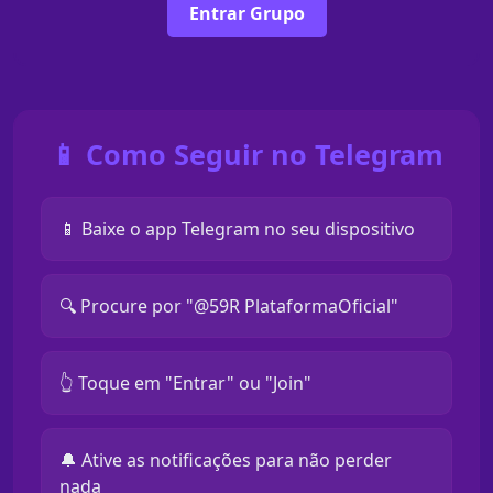
Entrar Grupo
📱 Como Seguir no Telegram
📱 Baixe o app Telegram no seu dispositivo
🔍 Procure por "@59R PlataformaOficial"
👆 Toque em "Entrar" ou "Join"
🔔 Ative as notificações para não perder
nada