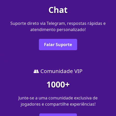
Chat
Suporte direto via Telegram, respostas rápidas e
atendimento personalizado!
Falar Suporte
👥 Comunidade VIP
1000+
Junte-se a uma comunidade exclusiva de
jogadores e compartilhe experiências!